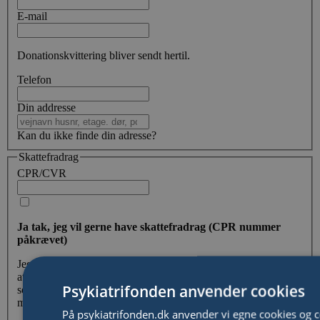
E-mail
Donationskvittering bliver sendt hertil.
Telefon
Din addresse
Kan du ikke finde din adresse?
Skattefradrag
CPR/CVR
Ja tak, jeg vil gerne have skattefradrag (CPR nummer
påkrævet)
Jeg ønsker skattefradrag for min donation og erklærer hermed
at min donation
ikke
sker i forbindelse med en lodtrækning,
Psykiatrifonden anvender cookies
som betaling for en billet eller at jeg modtager nogen
modydelse af betydelig økonomisk værdi.
På psykiatrifonden.dk anvender vi egne cookies og c