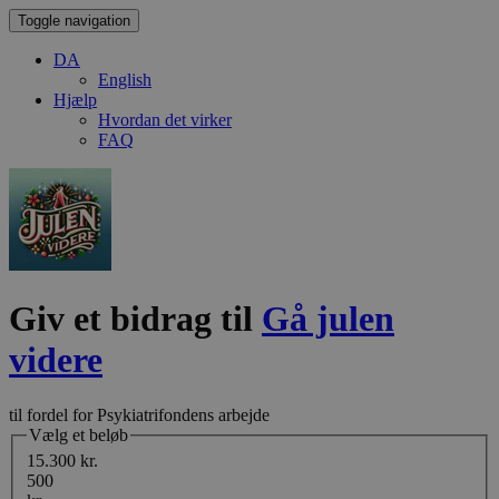
Toggle navigation
DA
English
Hjælp
Hvordan det virker
FAQ
Giv et bidrag til
Gå julen
videre
til fordel for Psykiatrifondens arbejde
Vælg et beløb
15.300 kr.
500