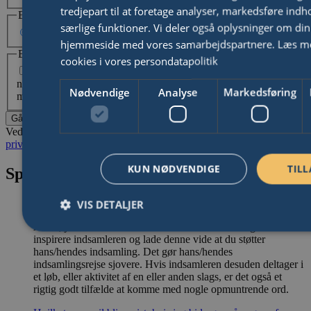
tredjepart til at foretage analyser, markedsføre indh
Betalingsmetode
særlige funktioner. Vi deler også oplysninger om din
Visa eller MasterCard
MobilePay
hjemmeside med vores samarbejdspartnere.
Læs m
Bevar kontakten
cookies i vores persondatapolitik
Ja tak, jeg vil gerne kontaktes af Psykiatrifonden med
nyheder og information om hvordan jeg i fremtiden kan være
Nødvendige
Analyse
Markedsføring
med til at støtte vores arbejde.
Gå til betaling
Ved at fortsætte accepterer jeg
vilkår & betingelser
og
privatlivspolitikken
for Psykiatrifonden.
KUN NØDVENDIGE
TILL
Spørgsmål
VIS DETALJER
Hvorfor skal jeg tilføje en kommentar?
At tilføje en lille kommentar når du donerer er en god måde at
inspirere indsamleren og lade denne vide at du støtter
hans/hendes indsamling. Det gør hans/hendes
Nødvendige
Analyse
Markedsføring
Funkt
indsamlingsrejse sjovere. Hvis indsamleren desuden deltager i
et løb, eller aktivitet af en eller anden slags, er det også et
Nødvendige cookies er en forudsætning for at hjemmesiden kan bru
rigtig godt tilfælde at komme med nogle opmuntrende ord.
kan være ifm. opstart eller for at muliggøre nogle af hjemmesiden
funktionalitet, herunder også cookie samtykke.