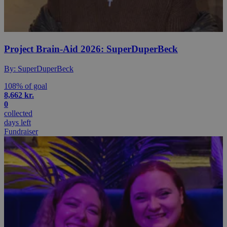
Project Brain-Aid 2026: SuperDuperBeck
By: SuperDuperBeck
108% of goal
8,662 kr.
0
collected
days left
Fundraiser