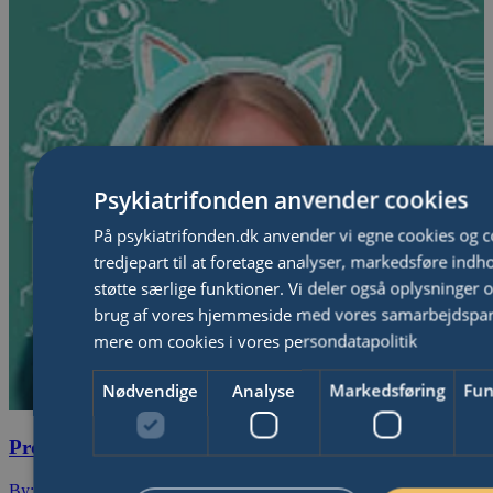
Psykiatrifonden anvender cookies
På psykiatrifonden.dk anvender vi egne cookies og c
tredjepart til at foretage analyser, markedsføre indh
støtte særlige funktioner. Vi deler også oplysninger 
brug af vores hjemmeside med vores samarbejdspa
mere om cookies i vores persondatapolitik
Nødvendige
Analyse
Markedsføring
Fun
Project Brain-Aid 2026: Pernille_HH
By: Pernille_HH