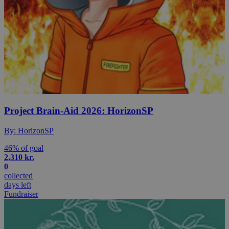
Project Brain-Aid 2026: HorizonSP
By: HorizonSP
46% of goal
2,310 kr.
0
collected
days left
Fundraiser