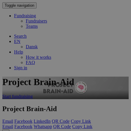
Toggle navigation
Fundraising
Fundraisers
Teams
Search
EN
Dansk
Help
How it works
FAQ
Sign in
Project Brain-Aid
Start fundraising
Project Brain-Aid
Email
Facebook
LinkedIn
QR Code
Copy Link
Email
Facebook
Whatsapp
QR Code
Copy Link