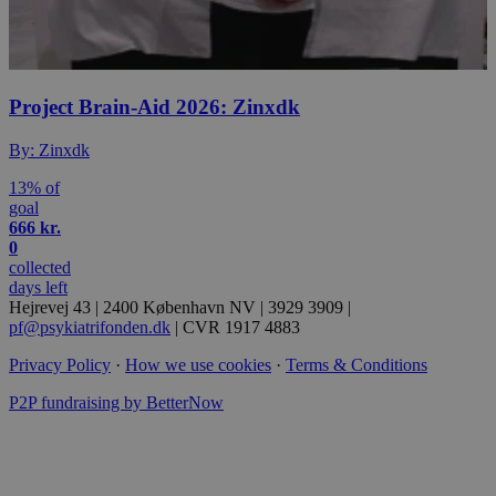
_ttp
.tiktok.com
Project Brain-Aid 2026: Zinxdk
By: Zinxdk
13% of
goal
666 kr.
0
collected
days left
Hejrevej 43 | 2400 København NV | 3929 3909 |
pf@psykiatrifonden.dk
| CVR 1917 4883
Privacy Policy
·
How we use cookies
·
Terms & Conditions
P2P fundraising by BetterNow