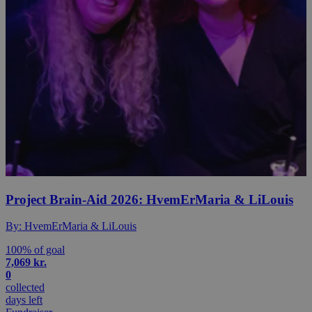
Project Brain-Aid 2026: HvemErMaria & LiLouis
By: HvemErMaria & LiLouis
100% of goal
7,069 kr.
0
collected
days left