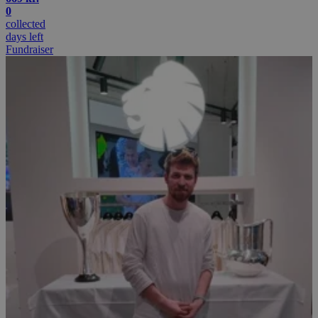
.doubleclick.net
0
collected
days left
Fundraiser
_ttp
.psykiatrifonden.dk
ttcsid_D0MTIGBC77U1IPNS0OH0
.psykiatrifonden.dk
_fbp
Meta Platform Inc. (åbner i
nyt vindue)
_ga
Google LLC (åbner i nyt
.psykiatrifonden.dk
vindue)
.psykiatrifonden.dk
FPID
.psykiatrifonden.dk
ttcsid
.psykiatrifonden.dk