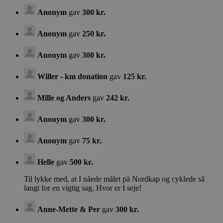
vindue)
Anonym
gav
300 kr.
.psykiatrifonden.dk
Google Privacy Policy
Anonym
gav
250 kr.
Anonym
gav
300 kr.
__cf_bm
2
Cloudflare Inc. (åbner i nyt
vindue)
.vimeo.com
Willer - km donation
gav
125 kr.
Mille og Anders
gav
242 kr.
_tt_enable_cookie
.psykiatrifonden.dk
Anonym
gav
300 kr.
Anonym
gav
75 kr.
Helle
gav
500 kr.
Til lykke med, at I nåede målet på Nordkap og cyklede så
langt for en vigtig sag. Hvor er I seje!
Provider
/
Anne-Mette & Per
gav
300 kr.
Navn
Provider
Provider
/
/
Domæne