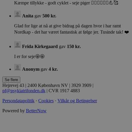
Navn
Navn
Kæmpe tillykke - godt cyklet - seje piger 🚴‍♀️🚴‍♀️🚴‍♀️💪🥰
Domæne
Domæne
FPAU
.psykiatrifonden.dk
_gtmeec
li_fat_id
.psykiatrifonden.dk
.psykiatrifonden.dk
Anita
gav
500 kr.
Glad for lige at nå at give bidrag på dagen hvor i har ramt
Nordkap - det har været fantastisk at følge jer. Tusinde tak! ❤️
_gcl_au
Google LLC (åbner i nyt
vindue)
.psykiatrifonden.dk
Frida Kirkegaard
gav
150 kr.
FPLC
.psykiatrifonden.dk
I er for seje🤩🤩
_ga_HLD344WBJN
.psykiatrifonden.dk
Anonym
gav
4 kr.
bcookie
Microsoft Corporation
(åbner i nyt vindue)
.linkedin.com
Hejrevej 43 | 2400 København NV | 3929 3909 |
pf@psykiatrifonden.dk
| CVR 1917 4883
lidc
Microsoft Corporation
Persondatapolitik
·
Cookies
·
Vilkår og Betingelser
(åbner i nyt vindue)
.linkedin.com
_cfuvid
Vimeo
Powered by
BetterNow
.vimeo.com
IDE
Google LLC (åbner i nyt
ar_debug
.googleadservices.com
vindue)
.doubleclick.net