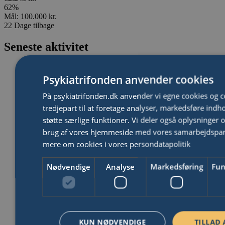
62
%
Mål:
100.000 kr.
22
Dage tilbage
Seneste aktivitet
Henrik Palle Iversen.
gav
100 kr.
Psykiatrifonden anvender cookies
Sejt piger.
På psykiatrifonden.dk anvender vi egne cookies og c
tredjepart til at foretage analyser, markedsføre indh
Anonym
gav
100 kr.
støtte særlige funktioner. Vi deler også oplysninger 
brug af vores hjemmeside med vores samarbejdspa
Anonym
gav
300 kr.
mere om cookies i vores persondatapolitik
Ness
gav
238 kr.
Nødvendige
Analyse
Markedsføring
Fun
I seje
Inge
gav
250 kr.
Godt kæmpet piger 🚴‍♀️🚴‍♀️🚴‍♀️
KUN NØDVENDIGE
TILLAD 