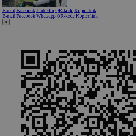
E-mail
Facebook
LinkedIn
QR-kode
Kopiér link
E-mail
Facebook
Whatsapp
QR-kode
Kopiér link
×