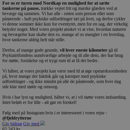
For os er turen mod Nordkap en mulighed for at sætte
tankerne på pause,
trække vejret frit og mærke glæden ved at
bevæge sig sammen. Vi har alle - enten som person eller som
pårørende - haft psykiske udfordringer tæt på livet, og derfor cykler
vi denne sommer ikke kun for eventyret, men for en sag, der virkelig
betyder noget. Med vores projekt ønsker vi at vise, hvordan naturen
og bevægelse kan skabe den ro, mange af os mangler i en hverdag,
hvor tankerne aldrig helt står stille.
Derfor, af mange gode grunde,
v
il hver eneste kilometer
gå til
Psykiatrifondens uundværlige arbejde og til alle dem, der har brug
for støtte, forståelse og et trygt rum til at få det bedre.
Vi håber, at vores projekt kan være med til at øge opmærksomheden
på, hvor mange der faktisk går og kæmper med psykiske
udfordringer - og ikke mindst på alle de pårørende, som hver dag
står klar med støtte og omsorg.
Hvis i har lyst og mulighed, håber vi, at i vil støtte vores indsamling.
Intet beløb er for lille - alt gør en forskel!
Følg med på Instagram hvis i er interesseret i vores rejse :
@fjeldrytterne
Giv bidrag
Giv med
62.243 kr.