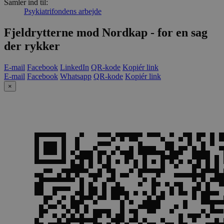
Samler ind til:
Psykiatrifondens arbejde
Fjeldrytterne mod Nordkap - for en sag
der rykker
E-mail
Facebook
LinkedIn
QR-kode
Kopiér link
E-mail
Facebook
Whatsapp
QR-kode
Kopiér link
×