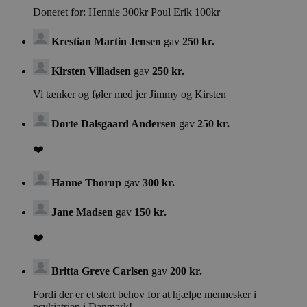
Doneret for: Hennie 300kr Poul Erik 100kr
CookieScriptConsent
CookieScript (åbner i nyt
vindue)
.psykiatrifonden.dk
Krestian Martin Jensen
gav
250 kr.
Google Privacy Policy
Kirsten Villadsen
gav
250 kr.
Vi tænker og føler med jer Jimmy og Kirsten
__cf_bm
2
Cloudflare Inc. (åbner i nyt
vindue)
.vimeo.com
Dorte Dalsgaard Andersen
gav
250 kr.
❤️
_tt_enable_cookie
.psykiatrifonden.dk
Hanne Thorup
gav
300 kr.
Jane Madsen
gav
150 kr.
❤️
Britta Greve Carlsen
gav
200 kr.
Fordi der er et stort behov for at hjælpe mennesker i
Provider
/
psykiatrien i Danmark!