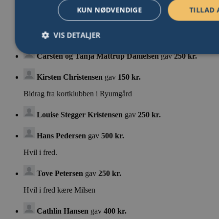
KUN NØDVENDIGE
TILLAD 
Ann Cecilie & Anders Frandsen
gav
500 kr.
Alt for dig Emse ❤️
VIS DETALJER
Carsten og Tanja Mattrup Danielsen
gav
250 kr.
Nødvendige
Analyse
Markedsføring
Funktion
Kirsten Christensen
gav
150 kr.
Nødvendige cookies er en forudsætning for at hjemmesiden kan bru
Bidrag fra kortklubben i Ryumgård
Det kan være ifm. opstart eller for at muliggøre nogle af hjemmesid
grundlæggende funktionalitet, herunder også cookie samtykke.
Louise Stegger Kristensen
gav
250 kr.
Provider
/
Navn
Domæne
Hans Pedersen
gav
500 kr.
Hvil i fred.
FPGSID
.psykiatrifonden.dk
2
Tove Petersen
gav
250 kr.
Hvil i fred kære Milsen
li_gc
LinkedIn Corporation
(åbner i nyt vindue)
.linkedin.com
Cathlin Hansen
gav
400 kr.