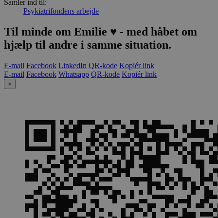
Samler ind til:
Psykiatrifondens arbejde
Til minde om Emilie ♥️ - med håbet om
hjælp til andre i samme situation.
E-mail
Facebook
LinkedIn
QR-kode
Kopiér link
E-mail
Facebook
Whatsapp
QR-kode
Kopiér link
×