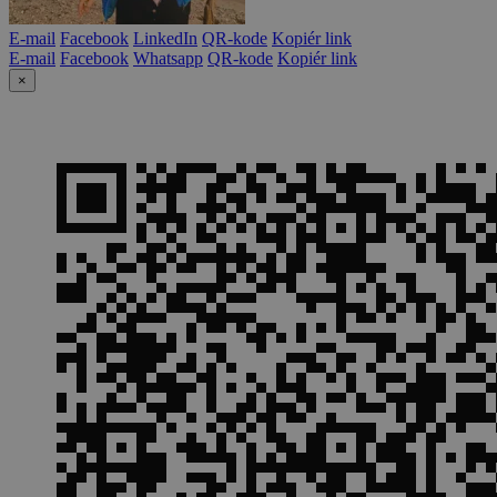
E-mail
Facebook
LinkedIn
QR-kode
Kopiér link
E-mail
Facebook
Whatsapp
QR-kode
Kopiér link
×