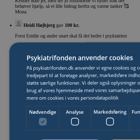
Kender ikke jer, men ser jo forholdene vi byder folk der
behøver hjælp, så et lille bidrag herfra og varme tanker 🥰
Mona
Heidi Højbjerg
gav
100 kr.
Forsi Emilie og andre snart skal få det bedre i psykiatrien
MICHAEL HØGEDAL
gav
500 kr.
Psykiatrifonden anvender cookies
Emilie var min kusine - men hun er ikke den eneste af mine
nære der har kæmpet med sindet - og med håndteringen af
På psykiatrifonden.dk anvender vi egne cookies og c
psykisk syge i Danmark. Ære være hendes minde.
tredjepart til at foretage analyser, markedsføre indh
støtte særlige funktioner. Vi deler også oplysninger 
Vicki Bjerring
gav
200 kr.
brug af vores hjemmeside med vores samarbejdspa
mere om cookies i vores persondatapolitik
Anonym
gav
500 kr.
Til minde om min smukke kusine
Nødvendige
Analyse
Markedsføring
Fun
Hanne & Søren Frandsen
gav
300 kr.
Fra familien ❤️