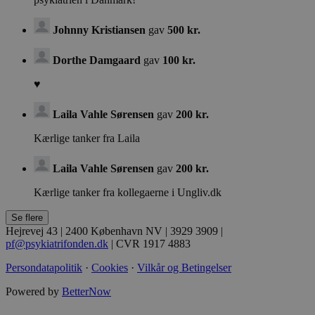
Navn
Provider
Provider
/
/
Domæne
Navn
Navn
Domæne
Domæne
Johnny Kristiansen
gav
500 kr.
FPAU
.psykiatrifonden.dk
_gtmeec
li_fat_id
.psykiatrifonden.dk
.psykiatrifonden.dk
Dorthe Damgaard
gav
100 kr.
♥️
_gcl_au
Google LLC (åbner i nyt
vindue)
Laila Vahle Sørensen
gav
200 kr.
.psykiatrifonden.dk
Kærlige tanker fra Laila
FPLC
.psykiatrifonden.dk
Laila Vahle Sørensen
gav
200 kr.
_ga_HLD344WBJN
.psykiatrifonden.dk
Kærlige tanker fra kollegaerne i Ungliv.dk
bcookie
Microsoft Corporation
(åbner i nyt vindue)
.linkedin.com
Hejrevej 43 | 2400 København NV | 3929 3909 |
pf@psykiatrifonden.dk
| CVR 1917 4883
lidc
Microsoft Corporation
(åbner i nyt vindue)
Persondatapolitik
·
Cookies
·
Vilkår og Betingelser
.linkedin.com
_cfuvid
Vimeo
.vimeo.com
Powered by
BetterNow
IDE
Google LLC (åbner i nyt
ar_debug
.googleadservices.com
vindue)